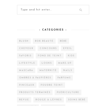
– CATEGORIES –
BLUSH
BOX BEAUTÉ
BÉBÉ
CHEVEUX
CONCOURS
EVEIL
FAVORIS
FOND DE TEINT
KIDS
LIFESTYLE
LOOKS
MAKE-UP
MASCARA
MATERNITÉ
NAILS
OMBRES À PAUPIÈRES
PARFUMS
PINCEAUX
POUDRE TEINT
PRODUITS TERMINÉS
PUÉRICULTURE
REVUE
ROUGE À LÈVRES
SOINS BÉBÉ