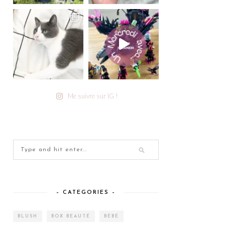
Me suivre sur IG !
– CATEGORIES –
BLUSH
BOX BEAUTÉ
BÉBÉ