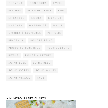
CHEVEUX
CONCOURS
EVEIL
FAVORIS
FOND DE TEINT
KIDS
LIFESTYLE
LOOKS
MAKE-UP
MASCARA
MATERNITÉ
NAILS
OMBRES À PAUPIÈRES
PARFUMS
PINCEAUX
POUDRE TEINT
PRODUITS TERMINÉS
PUÉRICULTURE
REVUE
ROUGE À LÈVRES
SOINS BÉBÉ
SOINS BÉBÉ
SOINS CORPS
SOINS MAINS
SOINS VISAGE
TAGS
NUMERO UN DES CHARTS