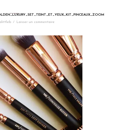
LDEN_LUXURY_SET_TEINT_ET_YEUX_KIT_PINCEAUX_ZOOM
alittleb
/
Laisser un commentaire