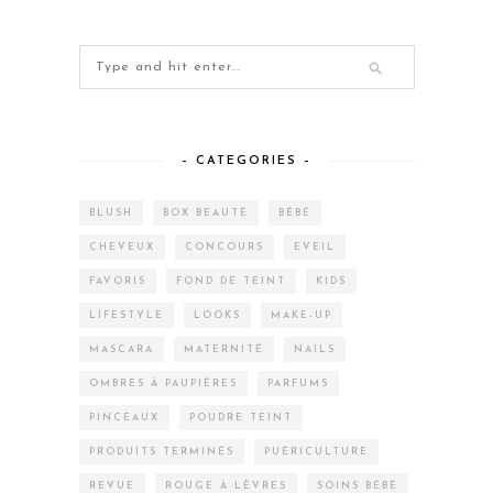
– CATEGORIES –
BLUSH
BOX BEAUTÉ
BÉBÉ
CHEVEUX
CONCOURS
EVEIL
FAVORIS
FOND DE TEINT
KIDS
LIFESTYLE
LOOKS
MAKE-UP
MASCARA
MATERNITÉ
NAILS
OMBRES À PAUPIÈRES
PARFUMS
PINCEAUX
POUDRE TEINT
PRODUITS TERMINÉS
PUÉRICULTURE
REVUE
ROUGE À LÈVRES
SOINS BÉBÉ