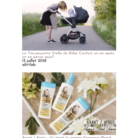
Le Trio-pousette Stella de Bébé Confort, un an après
on en pense quoi?
13 juillet 2018
alittleb
Avant / Après : J'ai testé la gamme Keranove Blond