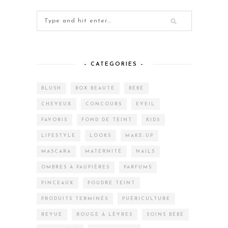
– CATEGORIES –
BLUSH
BOX BEAUTÉ
BÉBÉ
CHEVEUX
CONCOURS
EVEIL
FAVORIS
FOND DE TEINT
KIDS
LIFESTYLE
LOOKS
MAKE-UP
MASCARA
MATERNITÉ
NAILS
OMBRES À PAUPIÈRES
PARFUMS
PINCEAUX
POUDRE TEINT
PRODUITS TERMINÉS
PUÉRICULTURE
REVUE
ROUGE À LÈVRES
SOINS BÉBÉ