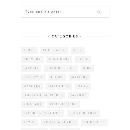
– CATEGORIES –
BLUSH
BOX BEAUTÉ
BÉBÉ
CHEVEUX
CONCOURS
EVEIL
FAVORIS
FOND DE TEINT
KIDS
LIFESTYLE
LOOKS
MAKE-UP
MASCARA
MATERNITÉ
NAILS
OMBRES À PAUPIÈRES
PARFUMS
PINCEAUX
POUDRE TEINT
PRODUITS TERMINÉS
PUÉRICULTURE
REVUE
ROUGE À LÈVRES
SOINS BÉBÉ