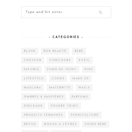
– CATEGORIES –
BLUSH
BOX BEAUTÉ
BÉBÉ
CHEVEUX
CONCOURS
EVEIL
FAVORIS
FOND DE TEINT
KIDS
LIFESTYLE
LOOKS
MAKE-UP
MASCARA
MATERNITÉ
NAILS
OMBRES À PAUPIÈRES
PARFUMS
PINCEAUX
POUDRE TEINT
PRODUITS TERMINÉS
PUÉRICULTURE
REVUE
ROUGE À LÈVRES
SOINS BÉBÉ