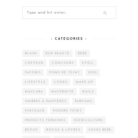
– CATEGORIES –
BLUSH
BOX BEAUTÉ
BÉBÉ
CHEVEUX
CONCOURS
EVEIL
FAVORIS
FOND DE TEINT
KIDS
LIFESTYLE
LOOKS
MAKE-UP
MASCARA
MATERNITÉ
NAILS
OMBRES À PAUPIÈRES
PARFUMS
PINCEAUX
POUDRE TEINT
PRODUITS TERMINÉS
PUÉRICULTURE
REVUE
ROUGE À LÈVRES
SOINS BÉBÉ