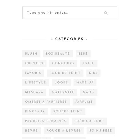
– CATEGORIES –
BLUSH
BOX BEAUTÉ
BÉBÉ
CHEVEUX
CONCOURS
EVEIL
FAVORIS
FOND DE TEINT
KIDS
LIFESTYLE
LOOKS
MAKE-UP
MASCARA
MATERNITÉ
NAILS
OMBRES À PAUPIÈRES
PARFUMS
PINCEAUX
POUDRE TEINT
PRODUITS TERMINÉS
PUÉRICULTURE
REVUE
ROUGE À LÈVRES
SOINS BÉBÉ