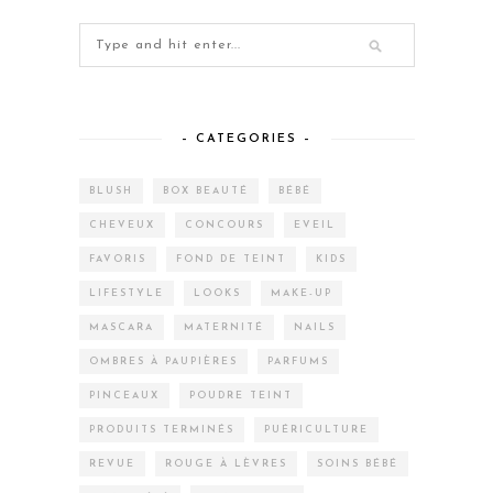
– CATEGORIES –
BLUSH
BOX BEAUTÉ
BÉBÉ
CHEVEUX
CONCOURS
EVEIL
FAVORIS
FOND DE TEINT
KIDS
LIFESTYLE
LOOKS
MAKE-UP
MASCARA
MATERNITÉ
NAILS
OMBRES À PAUPIÈRES
PARFUMS
PINCEAUX
POUDRE TEINT
PRODUITS TERMINÉS
PUÉRICULTURE
REVUE
ROUGE À LÈVRES
SOINS BÉBÉ