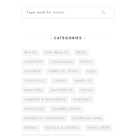
– CATEGORIES –
BLUSH
BOX BEAUTÉ
BÉBÉ
CHEVEUX
CONCOURS
EVEIL
FAVORIS
FOND DE TEINT
KIDS
LIFESTYLE
LOOKS
MAKE-UP
MASCARA
MATERNITÉ
NAILS
OMBRES À PAUPIÈRES
PARFUMS
PINCEAUX
POUDRE TEINT
PRODUITS TERMINÉS
PUÉRICULTURE
REVUE
ROUGE À LÈVRES
SOINS BÉBÉ