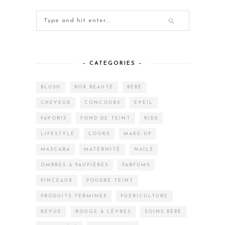
– CATEGORIES –
BLUSH
BOX BEAUTÉ
BÉBÉ
CHEVEUX
CONCOURS
EVEIL
FAVORIS
FOND DE TEINT
KIDS
LIFESTYLE
LOOKS
MAKE-UP
MASCARA
MATERNITÉ
NAILS
OMBRES À PAUPIÈRES
PARFUMS
PINCEAUX
POUDRE TEINT
PRODUITS TERMINÉS
PUÉRICULTURE
REVUE
ROUGE À LÈVRES
SOINS BÉBÉ