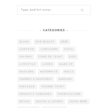
– CATEGORIES –
BLUSH
BOX BEAUTÉ
BÉBÉ
CHEVEUX
CONCOURS
EVEIL
FAVORIS
FOND DE TEINT
KIDS
LIFESTYLE
LOOKS
MAKE-UP
MASCARA
MATERNITÉ
NAILS
OMBRES À PAUPIÈRES
PARFUMS
PINCEAUX
POUDRE TEINT
PRODUITS TERMINÉS
PUÉRICULTURE
REVUE
ROUGE À LÈVRES
SOINS BÉBÉ