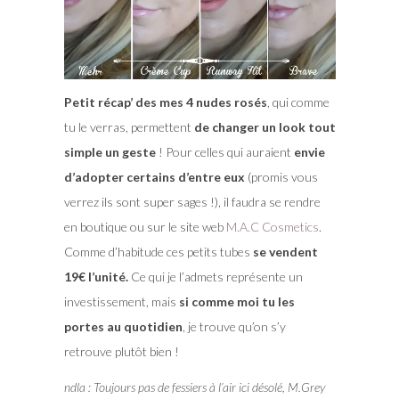
Petit récap’ des mes 4 nudes rosés
, qui comme
tu le verras, permettent
de changer un look tout
simple un geste
! Pour celles qui auraient
envie
d’adopter certains d’entre eux
(promis vous
verrez ils sont super sages !), il faudra se rendre
en boutique ou sur le site web
M.A.C Cosmetics
.
Comme d’habitude ces petits tubes
se vendent
19€ l’unité.
Ce qui je l’admets représente un
investissement, mais
si comme moi tu les
portes au quotidien
, je trouve qu’on s’y
retrouve plutôt bien !
ndla : Toujours pas de fessiers à l’air ici désolé, M.Grey