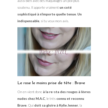
aussi bien avec des maquillages un poil plus
soutenu. Il apporte vraiment
un coté
sophistiqué à n’importe quelle tenue
.
Un
indispensable
, si tu veux mon avis.
Le rose le moins prise de tête : Brave
On en vient donc
à la re-sta des rouges à lèvres
nudes chez M.A.C
, le très
connu et reconnu
Brave
. Qui
doit sa gloire à Kylie Jenner
, la