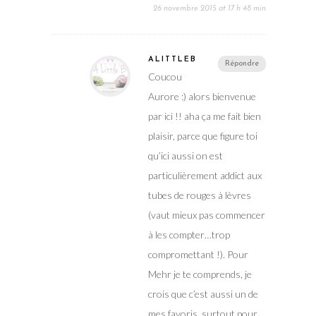
Répondre
Coucou
Aurore :) alors bienvenue
par ici !! aha ça me fait bien
plaisir, parce que figure toi
qu’ici aussi on est
particulièrement addict aux
tubes de rouges à lèvres
(vaut mieux pas commencer
à les compter…trop
compromettant !). Pour
Mehr je te comprends, je
crois que c’est aussi un de
mes favoris, surtout pour
la saison, je le porte
vraiment très souvent en
ce moment ! En tous cas