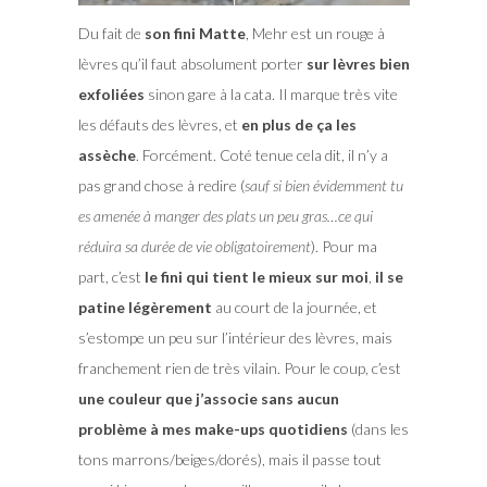
Du fait de
son fini Matte
, Mehr est un rouge à
lèvres qu’il faut absolument porter
sur lèvres bien
exfoliées
sinon gare à la cata. Il marque très vite
les défauts des lèvres, et
en plus de ça les
assèche
. Forcément. Coté tenue cela dit, il n’y a
pas grand chose à redire (
sauf si bien évidemment tu
es amenée à manger des plats un peu gras…ce qui
réduira sa durée de vie obligatoirement
). Pour ma
part, c’est
le fini qui tient le mieux sur moi
,
il se
patine légèrement
au court de la journée, et
s’estompe un peu sur l’intérieur des lèvres, mais
franchement rien de très vilain. Pour le coup, c’est
une couleur que j’associe sans aucun
problème à mes make-ups quotidiens
(dans les
tons marrons/beiges/dorés), mais il passe tout