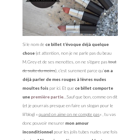
Si le nom de
ce billet t’évoque déjà quelque
chose
(et attention, non je ne parle pas du beau
M.Grey et de ses menottes, on ne s’égare pas
tout
de suite du moins
), c’est surement parce qu’
on a
déjà parler de mes rouges à lèvres nudes
moultes fois
par ici. Et que
ce billet comporte
une
première partie
…Sauf que bon, comme on dit
(et je pourrais presque en faire un slogan pour le
lil’blog) «
quand on aime on ne compte pas
« , tu vas
donc pouvoir mesurer
mon amour
inconditionnel
pour les jolis tubes nudes une fois