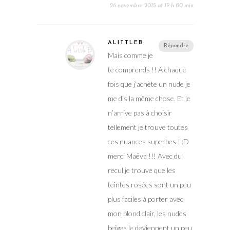
Répondre
Mais comme je
te comprends !! A chaque
fois que j’achète un nude je
me dis la même chose. Et je
n’arrive pas à choisir
tellement je trouve toutes
ces nuances superbes ! :D
merci Maëva !!! Avec du
recul je trouve que les
teintes rosées sont un peu
plus faciles à porter avec
mon blond clair, les nudes
beiges le deviennent un peu
moins…
Tu vas me faire rougir XD,
merci merciii et plein de