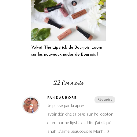
Velvet The Lipstick de Bourjois, zoom
sur les nouveaux nudes de Bourjois !
22 Comments
PANDAURORE
Répondre
Je passe par la après
avoir déniché ta page sur hellocoton,
et en bonne lipstick addict j’ai cliqué
ahah. J’aime beaucoup le Merh ! :)
26 novembre 2015 at 17 h 48 min
ALITTLEB