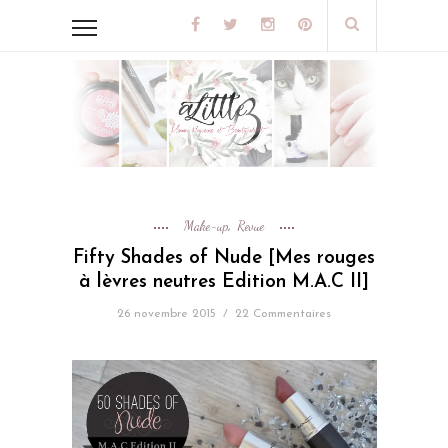
Make-up
Revue
,
Fifty Shades of Nude [Mes rouges
à lèvres neutres Edition M.A.C II]
26 novembre 2015
/
22 Commentaires