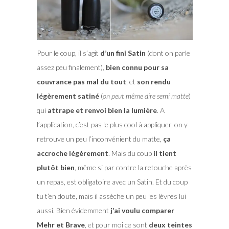
Pour le coup, il s’agit
d’un fini Satin
(dont on parle
assez peu finalement),
bien connu pour sa
couvrance pas mal du tout
, et
son rendu
légèrement satiné
(
on peut même dire semi matte
)
qui
attrape et renvoi bien la lumière
. A
l’application, c’est pas le plus cool à appliquer, on y
retrouve un peu l’inconvénient du matte,
ça
accroche légèrement
. Mais du coup
il tient
plutôt bien
, même si par contre la retouche après
un repas, est obligatoire avec un Satin. Et du coup
tu t’en doute, mais il assèche un peu les lèvres lui
aussi. Bien évidemment
j’ai voulu comparer
Mehr et Brave
, et pour moi ce sont
deux teintes