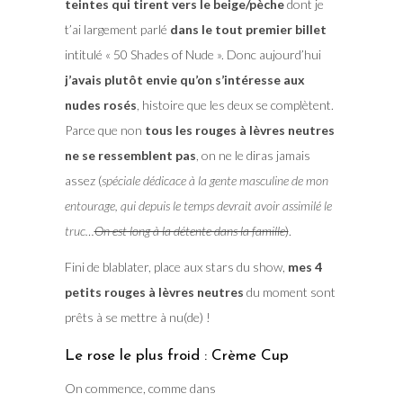
teintes qui tirent vers le beige/pèche
dont je
t’ai largement parlé
dans le tout premier billet
intitulé « 50 Shades of Nude ». Donc aujourd’hui
j’avais plutôt envie qu’on s’intéresse aux
nudes rosés
, histoire que les deux se complètent.
Parce que non
tous les rouges à lèvres neutres
ne se ressemblent pas
, on ne le diras jamais
assez (
spéciale dédicace à la gente masculine de mon
entourage, qui depuis le temps devrait avoir assimilé le
truc…
On est long à la détente dans la famille
)
.
Fini de blablater, place aux stars du show,
mes 4
petits rouges à lèvres neutres
du moment sont
prêts à se mettre à nu(de) !
Le rose le plus froid : Crème Cup
On commence, comme dans