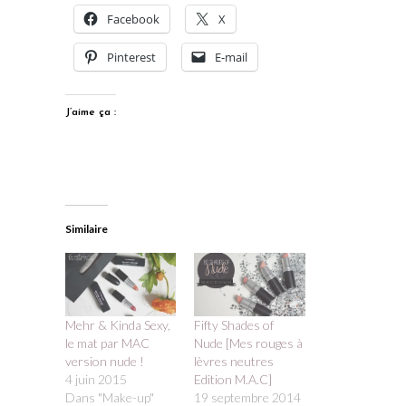
J’aime ça :
Similaire
Mehr & Kinda Sexy,
Fifty Shades of
le mat par MAC
Nude [Mes rouges à
version nude !
lèvres neutres
4 juin 2015
Edition M.A.C]
Dans "Make-up"
19 septembre 2014
Dans "Make-up"