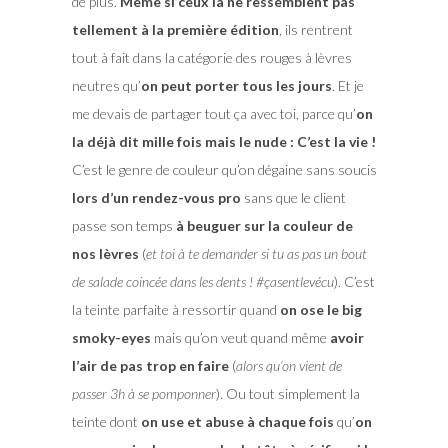
de plus.
Même si ceux là ne ressemblent pas
tellement à la première édition
, ils rentrent
tout à fait dans la catégorie des rouges à lèvres
neutres qu’
on peut porter tous les jours
. Et je
me devais de partager tout ça avec toi, parce qu’
on
la déjà dit mille fois mais le nude : C’est la vie !
C’est le genre de couleur qu’on dégaine sans soucis
lors d’un rendez-vous pro
sans que le client
passe son temps
à beuguer sur la couleur de
nos lèvres
(
et toi à te demander si tu as pas un bout
de salade coincée dans les dents ! #çasentlevécu
). C’est
la teinte parfaite à ressortir quand
on ose le big
smoky-eyes
mais qu’on veut quand même
avoir
l’air de pas trop en faire
(
alors qu’on vient de
passer 3h à se pomponner
). Ou tout simplement la
teinte dont
on use et abuse à chaque fois
qu’
on