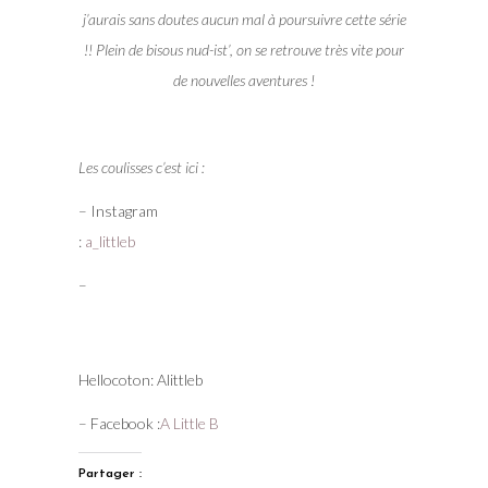
j’aurais sans doutes aucun mal à poursuivre cette série
!!
Plein de bisous nud-ist’, on se retrouve très vite pour
de nouvelles aventures !
Les coulisses c’est ici :
– Instagram
:
a_littleb
– Hellocoton: Alittleb
– Facebook :
A Little B
Partager :
Facebook
X
Pinterest
E-mail