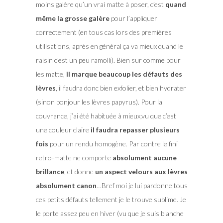
moins galère qu’un vrai matte à poser, c’est
quand
même la grosse galère
pour l’appliquer
correctement (en tous cas lors des premières
utilisations, après en général ça va mieux quand le
raisin c’est un peu ramolli). Bien sur comme pour
les matte,
il marque beaucoup les défauts des
lèvres
, il faudra donc bien exfolier, et bien hydrater
(sinon bonjour les lèvres papyrus). Pour la
couvrance, j’ai été habituée à mieux,vu que c’est
une couleur claire
il faudra repasser plusieurs
fois
pour un rendu homogène. Par contre le fini
retro-matte ne comporte
absolument aucune
brillance
, et donne
un aspect velours aux lèvres
absolument canon
…Bref moi je lui pardonne tous
ces petits défauts tellement je le trouve sublime. Je
le porte assez peu en hiver (vu que je suis blanche