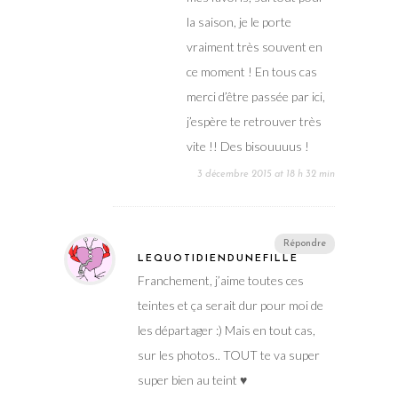
merci d’être passée par ici,
j’espère te retrouver très
vite !! Des bisouuuus !
3 décembre 2015 at 18 h 32 min
Répondre
LEQUOTIDIENDUNEFILLE
Franchement, j’aime toutes ces
teintes et ça serait dur pour moi de
les départager :) Mais en tout cas,
sur les photos.. TOUT te va super
super bien au teint ♥
26 novembre 2015 at 19 h 00 min
ALITTLEB