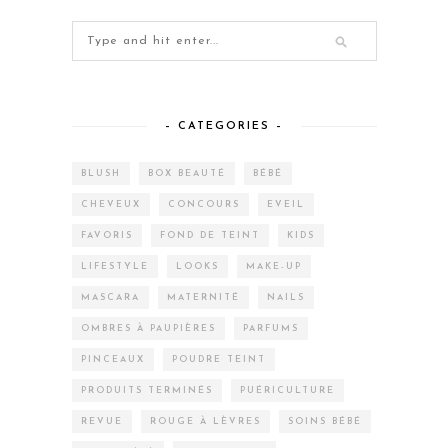
– CATEGORIES –
BLUSH
BOX BEAUTÉ
BÉBÉ
CHEVEUX
CONCOURS
EVEIL
FAVORIS
FOND DE TEINT
KIDS
LIFESTYLE
LOOKS
MAKE-UP
MASCARA
MATERNITÉ
NAILS
OMBRES À PAUPIÈRES
PARFUMS
PINCEAUX
POUDRE TEINT
PRODUITS TERMINÉS
PUÉRICULTURE
REVUE
ROUGE À LÈVRES
SOINS BÉBÉ