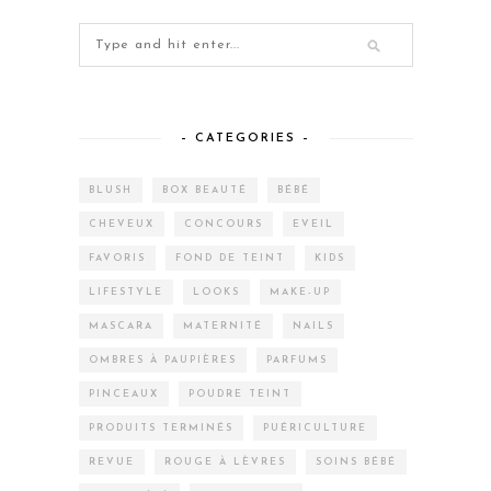
– CATEGORIES –
BLUSH
BOX BEAUTÉ
BÉBÉ
CHEVEUX
CONCOURS
EVEIL
FAVORIS
FOND DE TEINT
KIDS
LIFESTYLE
LOOKS
MAKE-UP
MASCARA
MATERNITÉ
NAILS
OMBRES À PAUPIÈRES
PARFUMS
PINCEAUX
POUDRE TEINT
PRODUITS TERMINÉS
PUÉRICULTURE
REVUE
ROUGE À LÈVRES
SOINS BÉBÉ