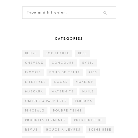
– CATEGORIES –
BLUSH
BOX BEAUTÉ
BÉBÉ
CHEVEUX
CONCOURS
EVEIL
FAVORIS
FOND DE TEINT
KIDS
LIFESTYLE
LOOKS
MAKE-UP
MASCARA
MATERNITÉ
NAILS
OMBRES À PAUPIÈRES
PARFUMS
PINCEAUX
POUDRE TEINT
PRODUITS TERMINÉS
PUÉRICULTURE
REVUE
ROUGE À LÈVRES
SOINS BÉBÉ