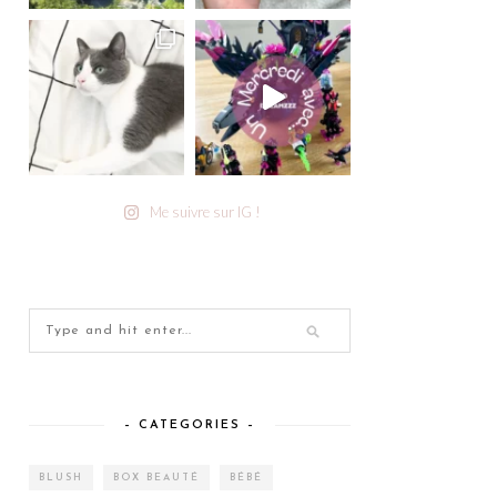
Me suivre sur IG !
– CATEGORIES –
BLUSH
BOX BEAUTÉ
BÉBÉ