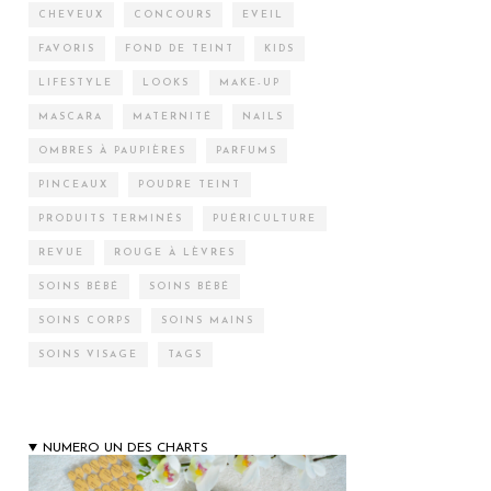
CHEVEUX
CONCOURS
EVEIL
FAVORIS
FOND DE TEINT
KIDS
LIFESTYLE
LOOKS
MAKE-UP
MASCARA
MATERNITÉ
NAILS
OMBRES À PAUPIÈRES
PARFUMS
PINCEAUX
POUDRE TEINT
PRODUITS TERMINÉS
PUÉRICULTURE
REVUE
ROUGE À LÈVRES
SOINS BÉBÉ
SOINS BÉBÉ
SOINS CORPS
SOINS MAINS
SOINS VISAGE
TAGS
NUMERO UN DES CHARTS