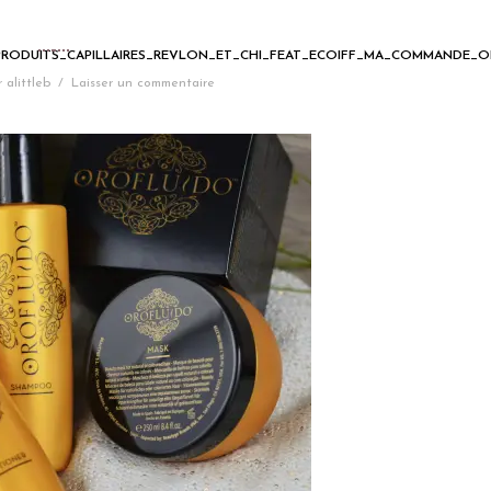
PRODUITS_CAPILLAIRES_REVLON_ET_CHI_FEAT_ECOIFF_MA_COMMANDE_
r
alittleb
/
Laisser un commentaire