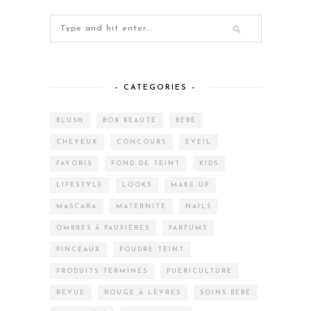
– CATEGORIES –
BLUSH
BOX BEAUTÉ
BÉBÉ
CHEVEUX
CONCOURS
EVEIL
FAVORIS
FOND DE TEINT
KIDS
LIFESTYLE
LOOKS
MAKE-UP
MASCARA
MATERNITÉ
NAILS
OMBRES À PAUPIÈRES
PARFUMS
PINCEAUX
POUDRE TEINT
PRODUITS TERMINÉS
PUÉRICULTURE
REVUE
ROUGE À LÈVRES
SOINS BÉBÉ