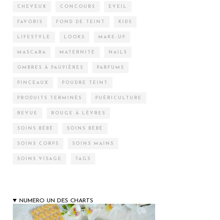
CHEVEUX
CONCOURS
EVEIL
FAVORIS
FOND DE TEINT
KIDS
LIFESTYLE
LOOKS
MAKE-UP
MASCARA
MATERNITÉ
NAILS
OMBRES À PAUPIÈRES
PARFUMS
PINCEAUX
POUDRE TEINT
PRODUITS TERMINÉS
PUÉRICULTURE
REVUE
ROUGE À LÈVRES
SOINS BÉBÉ
SOINS BÉBÉ
SOINS CORPS
SOINS MAINS
SOINS VISAGE
TAGS
NUMERO UN DES CHARTS