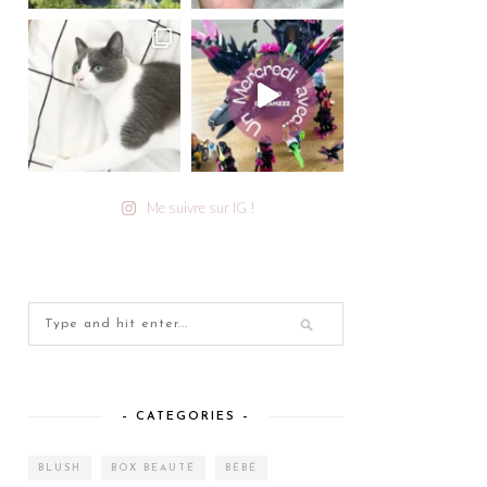
Me suivre sur IG !
– CATEGORIES –
BLUSH
BOX BEAUTÉ
BÉBÉ