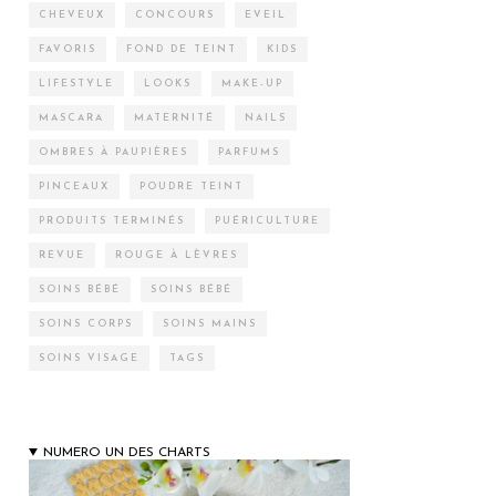
CHEVEUX
CONCOURS
EVEIL
FAVORIS
FOND DE TEINT
KIDS
LIFESTYLE
LOOKS
MAKE-UP
MASCARA
MATERNITÉ
NAILS
OMBRES À PAUPIÈRES
PARFUMS
PINCEAUX
POUDRE TEINT
PRODUITS TERMINÉS
PUÉRICULTURE
REVUE
ROUGE À LÈVRES
SOINS BÉBÉ
SOINS BÉBÉ
SOINS CORPS
SOINS MAINS
SOINS VISAGE
TAGS
NUMERO UN DES CHARTS