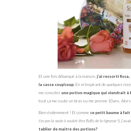
Et une fois débarqué à la maison,
j’ai ressorti fiss
la casse coup’coup
. En m’inspirant de quelques rece
me concoter
une potion magique qui viendrait à 
tout ça me coute un bras ou me prenne 10ans. Alors
Bien évidemment ! Et comme
ce petit baume à fait
t’es pas la seule à vouloir être fluffy de la tignasse !
), j’av
tablier de maitre des potions?