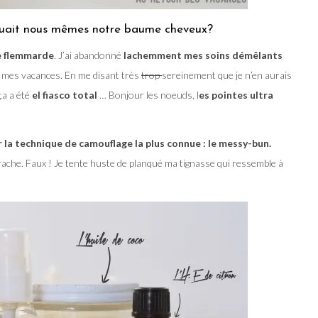
briquait nous mêmes notre baume cheveux?
sse flemmarde
. J’ai abandonné
lachemment mes soins démêlants
 mes vacances. En me disant très
trop
sereinement que je n’en aurais
ça a été
el fiasco total
… Bonjour les noeuds, l
es pointes ultra
 la technique de camouflage la plus connue : le messy-bun.
rache. Faux ! Je tente huste de planqué ma tignasse qui ressemble à