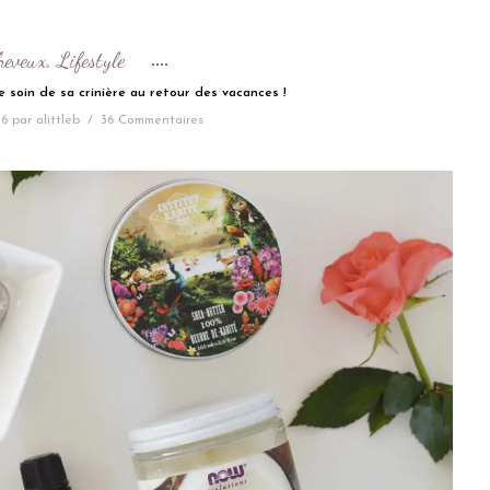
heveux
Lifestyle
,
 soin de sa crinière au retour des vacances !
16
par
alittleb
/
36 Commentaires