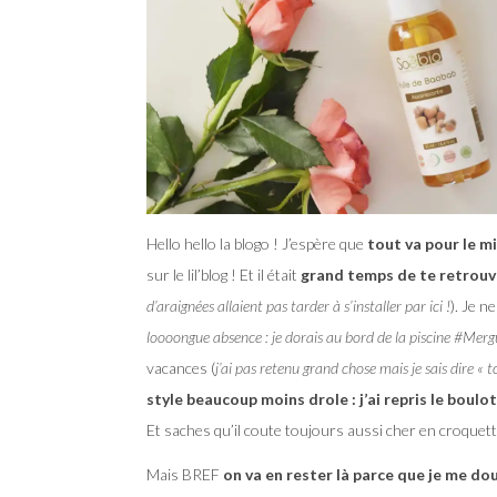
Hello hello la blogo ! J’espère que
tout va pour le m
sur le lil’blog ! Et il était
grand temps de te retrouv
d’araignées allaient pas tarder à s’installer par ici !
). Je n
loooongue absence : je dorais au bord de la piscine #Mer
vacances (
j’ai pas retenu grand chose mais je sais dire « 
style beaucoup moins drole : j’ai repris le boulot
Et saches qu’il coute toujours aussi cher en croquett
Mais BREF
on va en rester là parce que je me do