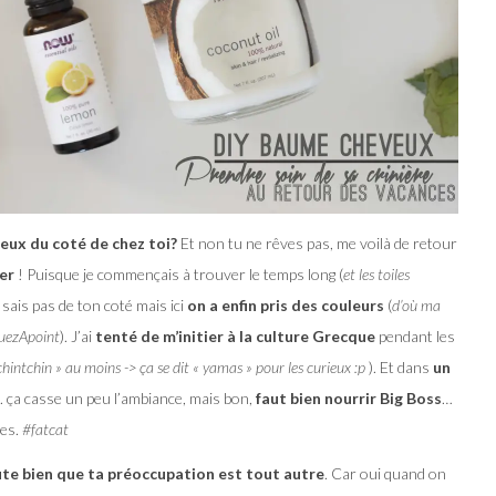
ieux du coté de chez toi?
Et non tu ne rêves pas, me voilà de retour
er
! Puisque je commençais à trouver le temps long (
et les toiles
e sais pas de ton coté mais ici
on a enfin pris des couleurs
(
d’où ma
guezApoint
). J’ai
tenté de m’initier à la culture Grecque
pendant les
tchintchin » au moins -> ça se dit « yamas » pour les curieux :p
). Et dans
un
. ça casse un peu l’ambiance, mais bon,
faut bien nourrir Big Boss
…
es.
#fatcat
ute bien que ta préoccupation est tout autre
. Car oui quand on