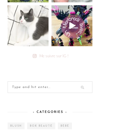
Me suivre sur IG !
– CATEGORIES –
BLUSH
BOX BEAUTÉ
BÉBÉ