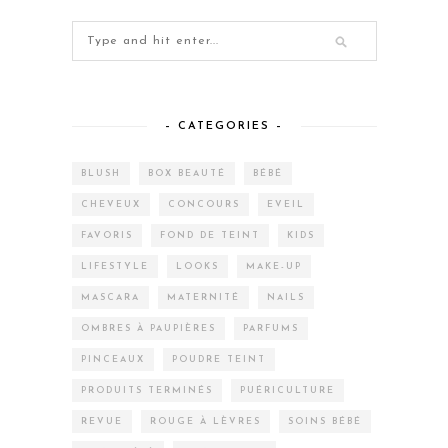
– CATEGORIES –
BLUSH
BOX BEAUTÉ
BÉBÉ
CHEVEUX
CONCOURS
EVEIL
FAVORIS
FOND DE TEINT
KIDS
LIFESTYLE
LOOKS
MAKE-UP
MASCARA
MATERNITÉ
NAILS
OMBRES À PAUPIÈRES
PARFUMS
PINCEAUX
POUDRE TEINT
PRODUITS TERMINÉS
PUÉRICULTURE
REVUE
ROUGE À LÈVRES
SOINS BÉBÉ