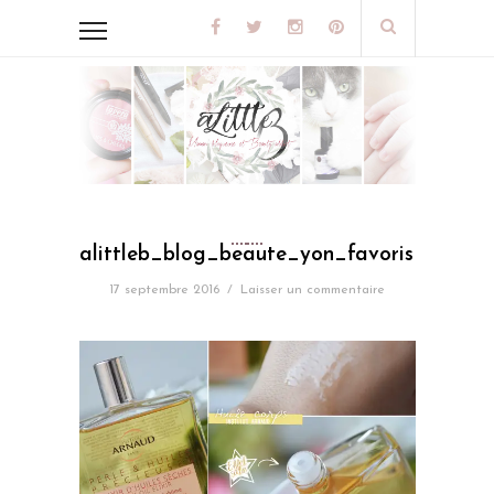
alittleb_blog_beaute_yon_favoris_de_let
17 septembre 2016
/
Laisser un commentaire