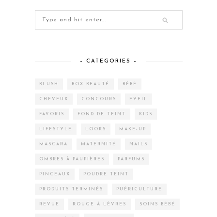
– CATEGORIES –
BLUSH
BOX BEAUTÉ
BÉBÉ
CHEVEUX
CONCOURS
EVEIL
FAVORIS
FOND DE TEINT
KIDS
LIFESTYLE
LOOKS
MAKE-UP
MASCARA
MATERNITÉ
NAILS
OMBRES À PAUPIÈRES
PARFUMS
PINCEAUX
POUDRE TEINT
PRODUITS TERMINÉS
PUÉRICULTURE
REVUE
ROUGE À LÈVRES
SOINS BÉBÉ