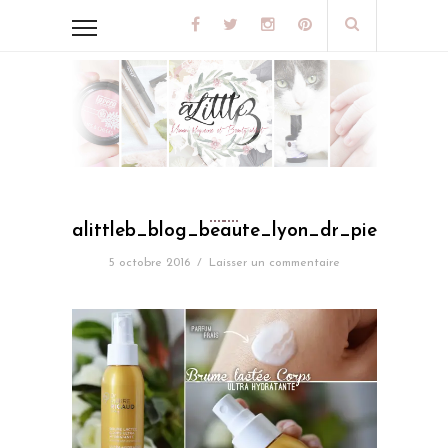
alittleb_blog_beaute_lyon_dr_pierre_ri
5 octobre 2016
/
Laisser un commentaire