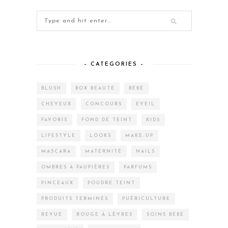
– CATEGORIES –
BLUSH
BOX BEAUTÉ
BÉBÉ
CHEVEUX
CONCOURS
EVEIL
FAVORIS
FOND DE TEINT
KIDS
LIFESTYLE
LOOKS
MAKE-UP
MASCARA
MATERNITÉ
NAILS
OMBRES À PAUPIÈRES
PARFUMS
PINCEAUX
POUDRE TEINT
PRODUITS TERMINÉS
PUÉRICULTURE
REVUE
ROUGE À LÈVRES
SOINS BÉBÉ