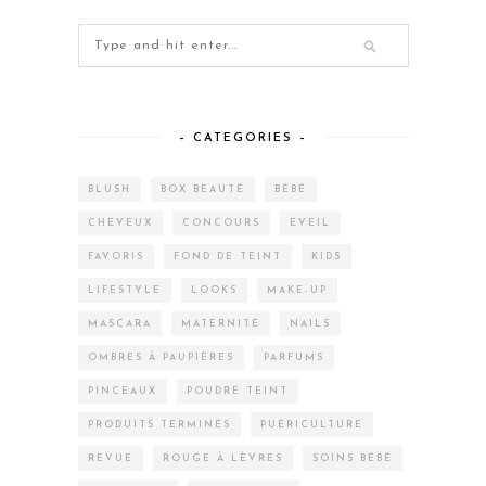
– CATEGORIES –
BLUSH
BOX BEAUTÉ
BÉBÉ
CHEVEUX
CONCOURS
EVEIL
FAVORIS
FOND DE TEINT
KIDS
LIFESTYLE
LOOKS
MAKE-UP
MASCARA
MATERNITÉ
NAILS
OMBRES À PAUPIÈRES
PARFUMS
PINCEAUX
POUDRE TEINT
PRODUITS TERMINÉS
PUÉRICULTURE
REVUE
ROUGE À LÈVRES
SOINS BÉBÉ