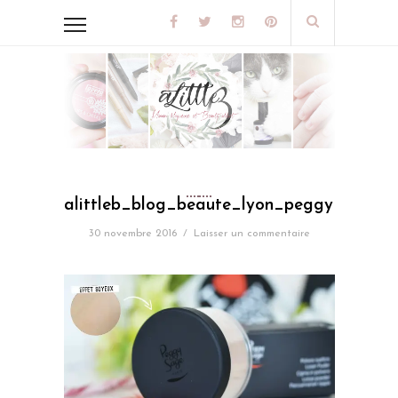
alittleb_blog_beaute_lyon_peggy_sage_
30 novembre 2016
/
Laisser un commentaire