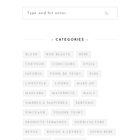
– CATEGORIES –
BLUSH
BOX BEAUTÉ
BÉBÉ
CHEVEUX
CONCOURS
EVEIL
FAVORIS
FOND DE TEINT
KIDS
LIFESTYLE
LOOKS
MAKE-UP
MASCARA
MATERNITÉ
NAILS
OMBRES À PAUPIÈRES
PARFUMS
PINCEAUX
POUDRE TEINT
PRODUITS TERMINÉS
PUÉRICULTURE
REVUE
ROUGE À LÈVRES
SOINS BÉBÉ