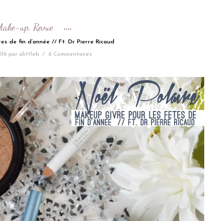
Make-up
Revue
,
s de fin d’année // Ft. Dr Pierre Ricaud
16
par
alittleb
/
6 Commentaires