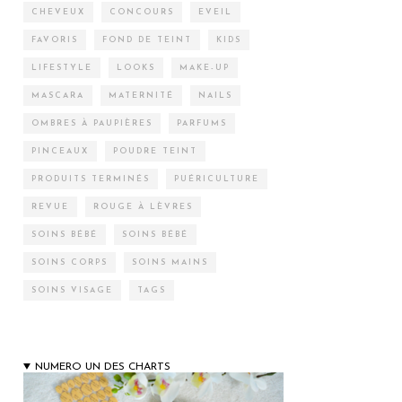
CHEVEUX
CONCOURS
EVEIL
FAVORIS
FOND DE TEINT
KIDS
LIFESTYLE
LOOKS
MAKE-UP
MASCARA
MATERNITÉ
NAILS
OMBRES À PAUPIÈRES
PARFUMS
PINCEAUX
POUDRE TEINT
PRODUITS TERMINÉS
PUÉRICULTURE
REVUE
ROUGE À LÈVRES
SOINS BÉBÉ
SOINS BÉBÉ
SOINS CORPS
SOINS MAINS
SOINS VISAGE
TAGS
NUMERO UN DES CHARTS