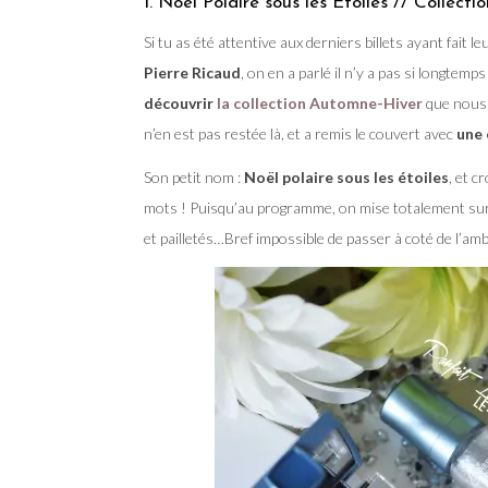
1. Noël Polaire sous les Etoiles // Collec
Si tu as été attentive aux derniers billets ayant fait le
Pierre Ricaud
, on en a parlé il n’y a pas si longtemp
découvrir
la collection Automne-Hiver
que nous a
n’en est pas restée là, et a remis le couvert avec
une 
Son petit nom :
Noël polaire sous les étoiles
, et c
mots ! Puisqu’au programme, on mise totalement su
et pailletés…Bref impossible de passer à coté de l’amb