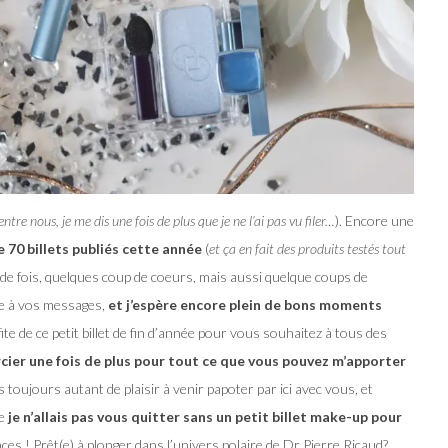
entre nous, je me dis une fois de plus que je ne l’ai pas vu filer…
). Encore une
e 70 billets publiés cette année
(
et ça en fait des produits testés tout
 de fois, quelques coup de coeurs, mais aussi quelque coups de
re à vos messages,
et j’espère encore plein de bons moments
fite de ce petit billet de fin d’année pour vous souhaitez à tous des
ier une fois de plus pour tout ce que vous pouvez m’apporter
 toujours autant de plaisir à venir papoter par ici avec vous, et
e
je n’allais pas vous quitter sans un petit billet make-up pour
ances ! Prêt(e) à plonger dans l’univers polaire de Dr Pierre Ricaud?