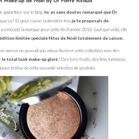
tion Make-up de Noël by Dr Pierre Ricaud
ur apparition sur le blog,
tu as sans doutes remarqué que Dr
s que ça ! Et pour cause, la dernière fois
je te proposais de
 concocté la marque pour cette fin d’année 2016. Sauf que voilà, elle
édition limitée spéciale fêtes de Noël totalement de saison.
rois moi on ne pouvait pas mieux illustrer cette collection avec des
r
le total look make-up givré
! Des tons froids, des finis lumineux
iance festive de cette nouvelle sélection de produits.