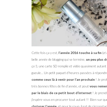
Cette fois ça y est,
l’année 2016 touche à sa fin
(
et 
belle année de blogging qui se termine,
un peu plus d
ça !
), une carte SD remplie et vidée quasiment autant
gueule… Un petit paquet d’heures passées à répond
comme ceux là à venir pour l’an prochain
! Je pro
très bonnes fêtes de fin d’année, et pout
vous remerc
par le biais de ce petit bout d’internet
! Je prends
j’espère vous en procurer tout autant !! Bien sur qu
cloturer l’année
, et pour le coup, il est de circonst