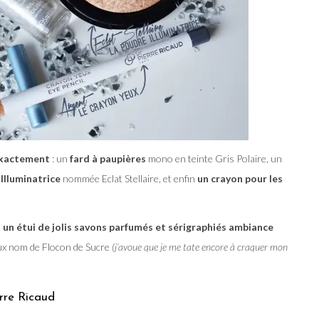
éxactement
: un
fard à paupières
mono en teinte Gris Polaire, un
Illuminatrice
nommée Eclat Stellaire, et enfin
un crayon pour les
t
un étui de jolis savons parfumés et sérigraphiés ambiance
x nom de Flocon de Sucre
(j’avoue que je me tate encore à craquer mon
rre Ricaud