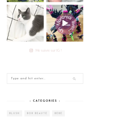
Me suivre sur IG !
– CATEGORIES –
BLUSH
BOX BEAUTÉ
BÉBÉ