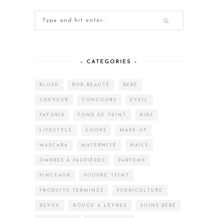
– CATEGORIES –
BLUSH
BOX BEAUTÉ
BÉBÉ
CHEVEUX
CONCOURS
EVEIL
FAVORIS
FOND DE TEINT
KIDS
LIFESTYLE
LOOKS
MAKE-UP
MASCARA
MATERNITÉ
NAILS
OMBRES À PAUPIÈRES
PARFUMS
PINCEAUX
POUDRE TEINT
PRODUITS TERMINÉS
PUÉRICULTURE
REVUE
ROUGE À LÈVRES
SOINS BÉBÉ