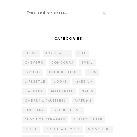
– CATEGORIES –
BLUSH
BOX BEAUTÉ
BÉBÉ
CHEVEUX
CONCOURS
EVEIL
FAVORIS
FOND DE TEINT
KIDS
LIFESTYLE
LOOKS
MAKE-UP
MASCARA
MATERNITÉ
NAILS
OMBRES À PAUPIÈRES
PARFUMS
PINCEAUX
POUDRE TEINT
PRODUITS TERMINÉS
PUÉRICULTURE
REVUE
ROUGE À LÈVRES
SOINS BÉBÉ