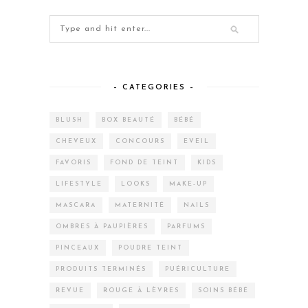
– CATEGORIES –
BLUSH
BOX BEAUTÉ
BÉBÉ
CHEVEUX
CONCOURS
EVEIL
FAVORIS
FOND DE TEINT
KIDS
LIFESTYLE
LOOKS
MAKE-UP
MASCARA
MATERNITÉ
NAILS
OMBRES À PAUPIÈRES
PARFUMS
PINCEAUX
POUDRE TEINT
PRODUITS TERMINÉS
PUÉRICULTURE
REVUE
ROUGE À LÈVRES
SOINS BÉBÉ