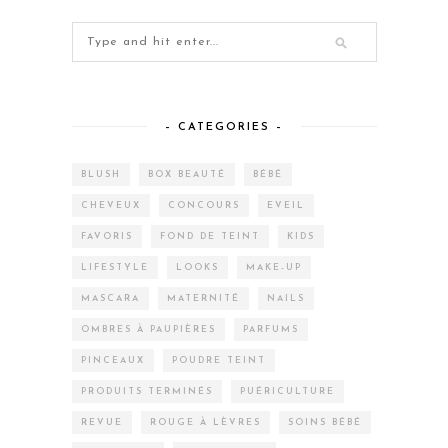
– CATEGORIES –
BLUSH
BOX BEAUTÉ
BÉBÉ
CHEVEUX
CONCOURS
EVEIL
FAVORIS
FOND DE TEINT
KIDS
LIFESTYLE
LOOKS
MAKE-UP
MASCARA
MATERNITÉ
NAILS
OMBRES À PAUPIÈRES
PARFUMS
PINCEAUX
POUDRE TEINT
PRODUITS TERMINÉS
PUÉRICULTURE
REVUE
ROUGE À LÈVRES
SOINS BÉBÉ