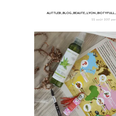
ALITTLEB_BLOG_BEAUTE_LYON_BIOTYFULL
22 août 2017
par