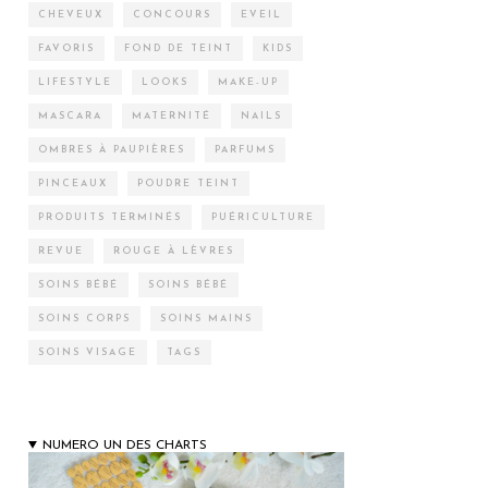
CHEVEUX
CONCOURS
EVEIL
FAVORIS
FOND DE TEINT
KIDS
LIFESTYLE
LOOKS
MAKE-UP
MASCARA
MATERNITÉ
NAILS
OMBRES À PAUPIÈRES
PARFUMS
PINCEAUX
POUDRE TEINT
PRODUITS TERMINÉS
PUÉRICULTURE
REVUE
ROUGE À LÈVRES
SOINS BÉBÉ
SOINS BÉBÉ
SOINS CORPS
SOINS MAINS
SOINS VISAGE
TAGS
NUMERO UN DES CHARTS