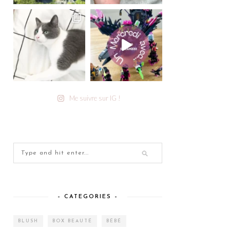
Me suivre sur IG !
– CATEGORIES –
BLUSH
BOX BEAUTÉ
BÉBÉ