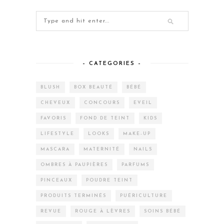
– CATEGORIES –
BLUSH
BOX BEAUTÉ
BÉBÉ
CHEVEUX
CONCOURS
EVEIL
FAVORIS
FOND DE TEINT
KIDS
LIFESTYLE
LOOKS
MAKE-UP
MASCARA
MATERNITÉ
NAILS
OMBRES À PAUPIÈRES
PARFUMS
PINCEAUX
POUDRE TEINT
PRODUITS TERMINÉS
PUÉRICULTURE
REVUE
ROUGE À LÈVRES
SOINS BÉBÉ