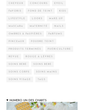
CHEVEUX
CONCOURS
EVEIL
FAVORIS
FOND DE TEINT
KIDS
LIFESTYLE
LOOKS
MAKE-UP
MASCARA
MATERNITÉ
NAILS
OMBRES À PAUPIÈRES
PARFUMS
PINCEAUX
POUDRE TEINT
PRODUITS TERMINÉS
PUÉRICULTURE
REVUE
ROUGE À LÈVRES
SOINS BÉBÉ
SOINS BÉBÉ
SOINS CORPS
SOINS MAINS
SOINS VISAGE
TAGS
NUMERO UN DES CHARTS