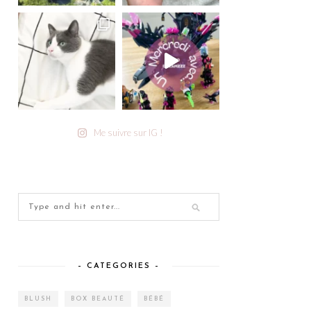
Me suivre sur IG !
– CATEGORIES –
BLUSH
BOX BEAUTÉ
BÉBÉ