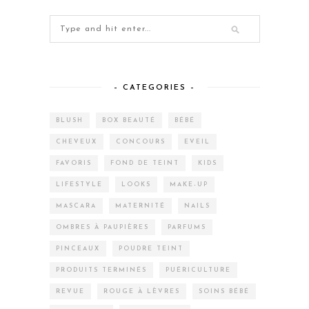
– CATEGORIES –
BLUSH
BOX BEAUTÉ
BÉBÉ
CHEVEUX
CONCOURS
EVEIL
FAVORIS
FOND DE TEINT
KIDS
LIFESTYLE
LOOKS
MAKE-UP
MASCARA
MATERNITÉ
NAILS
OMBRES À PAUPIÈRES
PARFUMS
PINCEAUX
POUDRE TEINT
PRODUITS TERMINÉS
PUÉRICULTURE
REVUE
ROUGE À LÈVRES
SOINS BÉBÉ