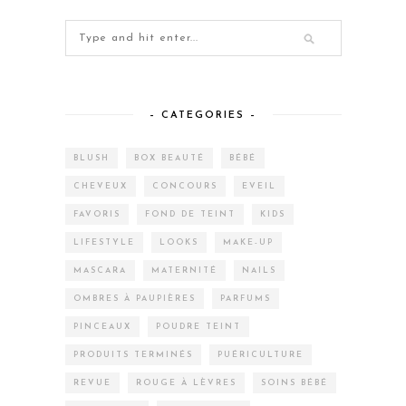
– CATEGORIES –
BLUSH
BOX BEAUTÉ
BÉBÉ
CHEVEUX
CONCOURS
EVEIL
FAVORIS
FOND DE TEINT
KIDS
LIFESTYLE
LOOKS
MAKE-UP
MASCARA
MATERNITÉ
NAILS
OMBRES À PAUPIÈRES
PARFUMS
PINCEAUX
POUDRE TEINT
PRODUITS TERMINÉS
PUÉRICULTURE
REVUE
ROUGE À LÈVRES
SOINS BÉBÉ