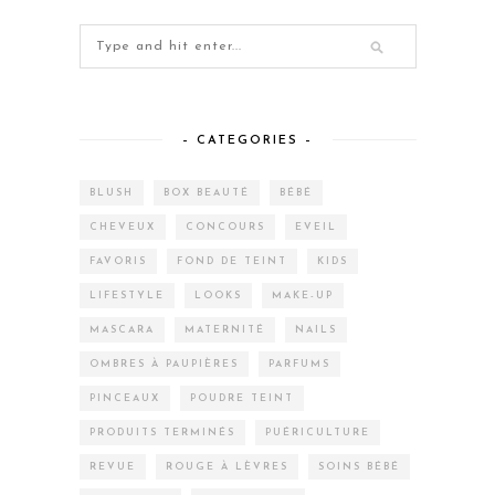
– CATEGORIES –
BLUSH
BOX BEAUTÉ
BÉBÉ
CHEVEUX
CONCOURS
EVEIL
FAVORIS
FOND DE TEINT
KIDS
LIFESTYLE
LOOKS
MAKE-UP
MASCARA
MATERNITÉ
NAILS
OMBRES À PAUPIÈRES
PARFUMS
PINCEAUX
POUDRE TEINT
PRODUITS TERMINÉS
PUÉRICULTURE
REVUE
ROUGE À LÈVRES
SOINS BÉBÉ