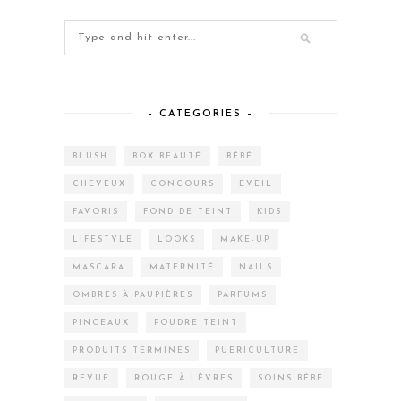
– CATEGORIES –
BLUSH
BOX BEAUTÉ
BÉBÉ
CHEVEUX
CONCOURS
EVEIL
FAVORIS
FOND DE TEINT
KIDS
LIFESTYLE
LOOKS
MAKE-UP
MASCARA
MATERNITÉ
NAILS
OMBRES À PAUPIÈRES
PARFUMS
PINCEAUX
POUDRE TEINT
PRODUITS TERMINÉS
PUÉRICULTURE
REVUE
ROUGE À LÈVRES
SOINS BÉBÉ