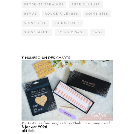
PRODUITS TERMINÉS
PUÉRICULTURE
REVUE
ROUGE À LÈVRES
SOINS BÉBÉ
SOINS BÉBÉ
SOINS CORPS
SOINS MAINS
SOINS VISAGE
TAGS
NUMERO UN DES CHARTS
J'ai testé les faux ongles Roxy Nails Paris : mon avis !
8 janvier 2026
alittleb