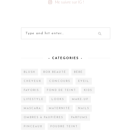
Me suivre sur IG !
– CATEGORIES –
BLUSH
BOX BEAUTÉ
BÉBÉ
CHEVEUX
CONCOURS
EVEIL
FAVORIS
FOND DE TEINT
KIDS
LIFESTYLE
LOOKS
MAKE-UP
MASCARA
MATERNITÉ
NAILS
OMBRES À PAUPIÈRES
PARFUMS
PINCEAUX
POUDRE TEINT