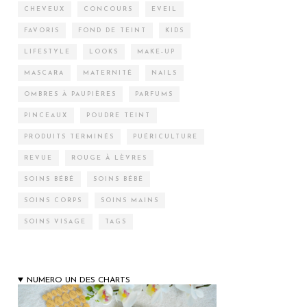
CHEVEUX
CONCOURS
EVEIL
FAVORIS
FOND DE TEINT
KIDS
LIFESTYLE
LOOKS
MAKE-UP
MASCARA
MATERNITÉ
NAILS
OMBRES À PAUPIÈRES
PARFUMS
PINCEAUX
POUDRE TEINT
PRODUITS TERMINÉS
PUÉRICULTURE
REVUE
ROUGE À LÈVRES
SOINS BÉBÉ
SOINS BÉBÉ
SOINS CORPS
SOINS MAINS
SOINS VISAGE
TAGS
NUMERO UN DES CHARTS