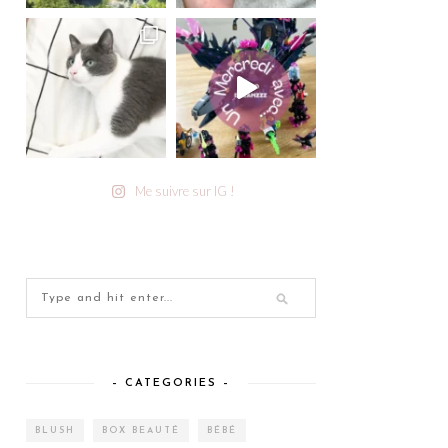
Me suivre sur IG !
– CATEGORIES –
BLUSH
BOX BEAUTÉ
BÉBÉ