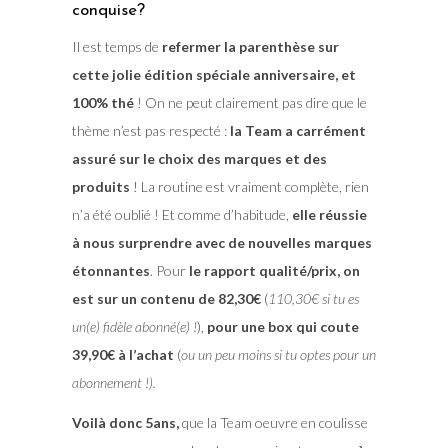
conquise?
Il est temps de
refermer la parenthèse sur
cette jolie édition spéciale anniversaire, et
100% thé
! On ne peut clairement pas dire que le
thème n’est pas respecté :
la Team a carrément
assuré sur le choix des marques et des
produits
! La routine est vraiment complète, rien
n’a été oublié ! Et comme d’habitude,
elle réussie
à nous surprendre avec de nouvelles marques
étonnantes
. Pour
le rapport qualité/prix, on
est sur un contenu de 82,30€
(
110,30€ si tu es
un(e) fidèle abonné(e) !
),
pour une box qui coute
39,90€ à l’achat
(
ou un peu moins si tu optes pour un
abonnement !).
Voilà donc 5ans,
que la Team oeuvre en coulisse