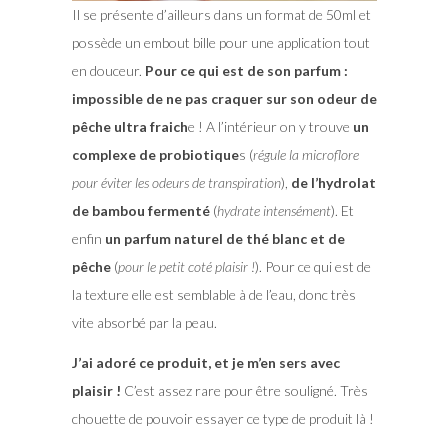
Il se présente d’ailleurs dans un format de 50ml et
possède un embout bille pour une application tout
en douceur.
Pour ce qui est de son parfum :
impossible de ne pas craquer sur son odeur de
pêche ultra fraich
e ! A l’intérieur on y trouve
un
complexe de probiotique
s (
régule la microflore
pour éviter les odeurs de transpiration
),
de l’hydrolat
de bambou fermenté
(
hydrate intensément
). Et
enfin
un parfum naturel de thé blanc et de
pêche
(
pour le petit coté plaisir !
). Pour ce qui est de
la texture elle est semblable à de l’eau, donc très
vite absorbé par la peau.
J’ai adoré ce produit, et je m’en sers avec
plaisir !
C’est assez rare pour être souligné. Très
chouette de pouvoir essayer ce type de produit là !