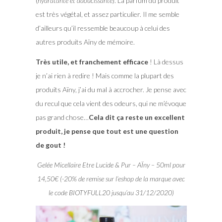
(
hydratante et adoucissante
). La parfum du produit
est très végétal, et assez particulier. Il me semble
d’ailleurs qu’il ressemble beaucoup à celui des
autres produits Aïny de mémoire.
Très utile, et franchement efficace
! Là dessus
je n’ai rien à redire ! Mais comme la plupart des
produits Aïny, j’ai du mal à accrocher. Je pense avec
du recul que cela vient des odeurs, qui ne m’évoque
pas grand chose…
Cela dit ça reste un excellent
produit, je pense que tout est une question
de gout !
Gelée Micellaire Etre Lucide & Pur – AÏny – 50ml pour
14,50€ (-20% de remise sur l’eshop de la marque avec
le code BIOTYFULL20 jusqu’au 31/12/2020)