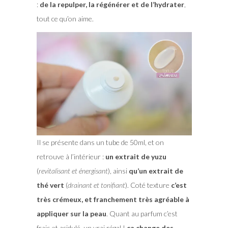
:
de la repulper, la régénérer et de l’hydrater
,
tout ce qu’on aime.
Il se présente dans un tube de 50ml, et on
retrouve à l’intérieur :
un extrait de yuzu
(
revitalisant et énergisant
), ainsi
qu’un extrait de
thé vert
(
drainant et tonifiant
). Coté texture
c’est
très crémeux, et franchement très agréable à
appliquer sur la peau
. Quant au parfum c’est
frais et acidulé, un vrai régal !
ça change des