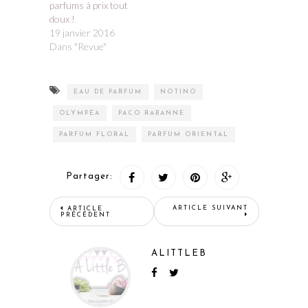
parfums à prix tout
doux !
19 janvier 2016
Dans "Revue"
EAU DE PARFUM
NOTINO
OLYMPÉA
PACO RABANNE
PARFUM FLORAL
PARFUM ORIENTAL
Partager:
ARTICLE SUIVANT
ARTICLE
PRÉCÉDENT
ALITTLEB