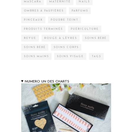
MASCARA
MATERNITÉ
NAILS
OMBRES À PAUPIÈRES
PARFUMS
PINCEAUX
POUDRE TEINT
PRODUITS TERMINÉS
PUÉRICULTURE
REVUE
ROUGE À LÈVRES
SOINS BÉBÉ
SOINS BÉBÉ
SOINS CORPS
SOINS MAINS
SOINS VISAGE
TAGS
NUMERO UN DES CHARTS