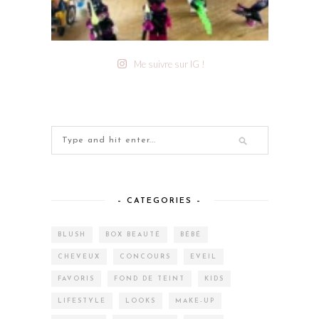
Me suivre sur IG !
– CATEGORIES –
BLUSH
BOX BEAUTÉ
BÉBÉ
CHEVEUX
CONCOURS
EVEIL
FAVORIS
FOND DE TEINT
KIDS
LIFESTYLE
LOOKS
MAKE-UP