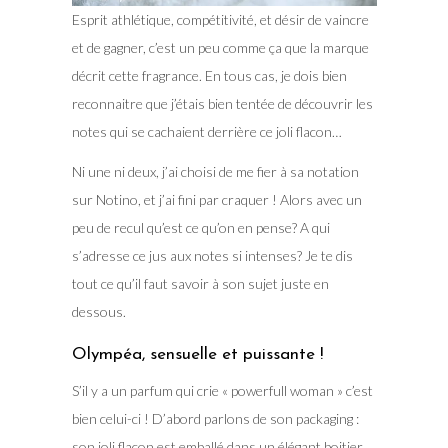
Esprit athlétique, compétitivité, et désir de vaincre
et de gagner, c’est un peu comme ça que la marque
décrit cette fragrance. En tous cas, je dois bien
reconnaitre que j’étais bien tentée de découvrir les
notes qui se cachaient derrière ce joli flacon…
Ni une ni deux, j’ai choisi de me fier à sa notation
sur Notino, et j’ai fini par craquer ! Alors avec un
peu de recul qu’est ce qu’on en pense? A qui
s’adresse ce jus aux notes si intenses? Je te dis
tout ce qu’il faut savoir à son sujet juste en
dessous.
Olympéa, sensuelle et puissante !
S’il y a un parfum qui crie « powerfull woman » c’est
bien celui-ci ! D’abord parlons de son packaging :
son joli flacon est emballé dans un élégant boitier