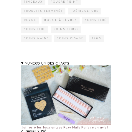
PINCEAUX
POUDRE TEINT
PRODUITS TERMINÉS
PUÉRICULTURE
REVUE
ROUGE À LÈVRES
SOINS BÉBÉ
SOINS BÉBÉ
SOINS CORPS
SOINS MAINS
SOINS VISAGE
TAGS
NUMERO UN DES CHARTS
J'ai testé les faux ongles Roxy Nails Paris : mon avis !
8 janvier 2026