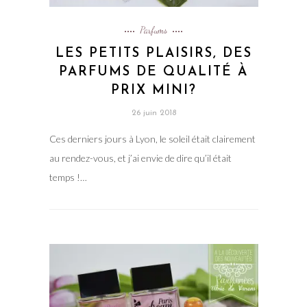
Parfums
LES PETITS PLAISIRS, DES
PARFUMS DE QUALITÉ À
PRIX MINI?
26 juin 2018
Ces derniers jours à Lyon, le soleil était clairement
au rendez-vous, et j’ai envie de dire qu’il était
temps !…