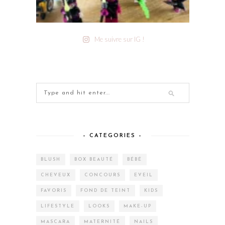
Me suivre sur IG !
– CATEGORIES –
BLUSH
BOX BEAUTÉ
BÉBÉ
CHEVEUX
CONCOURS
EVEIL
FAVORIS
FOND DE TEINT
KIDS
LIFESTYLE
LOOKS
MAKE-UP
MASCARA
MATERNITÉ
NAILS