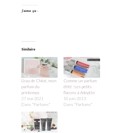
J’aime ça :
Similaire
L’eau de Chloé, mon
Comme un parfum
parfum du
d’été : Les petits
printemps
flacons à Adopt’er
27 mai 2021
10 juin 2013
Dans "Parfums"
Dans "Parfums"