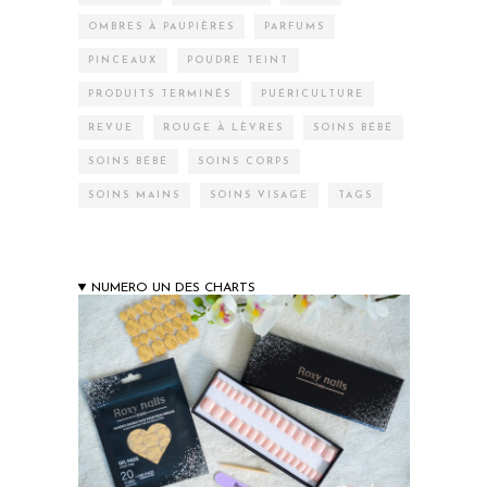
OMBRES À PAUPIÈRES
PARFUMS
PINCEAUX
POUDRE TEINT
PRODUITS TERMINÉS
PUÉRICULTURE
REVUE
ROUGE À LÈVRES
SOINS BÉBÉ
SOINS BÉBÉ
SOINS CORPS
SOINS MAINS
SOINS VISAGE
TAGS
NUMERO UN DES CHARTS