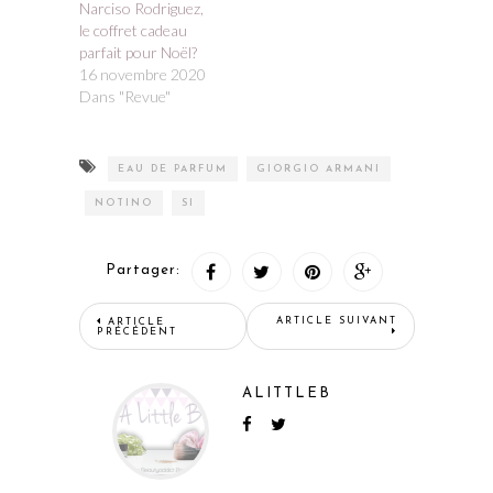
Narciso Rodriguez,
le coffret cadeau
parfait pour Noël?
16 novembre 2020
Dans "Revue"
EAU DE PARFUM
GIORGIO ARMANI
NOTINO
SI
Partager:
ARTICLE SUIVANT
ARTICLE
PRÉCÉDENT
ALITTLEB