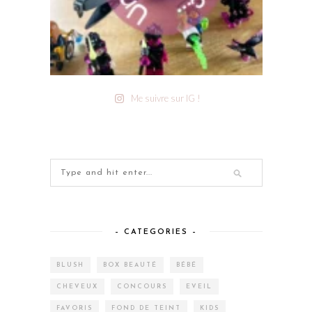
Me suivre sur IG !
– CATEGORIES –
BLUSH
BOX BEAUTÉ
BÉBÉ
CHEVEUX
CONCOURS
EVEIL
FAVORIS
FOND DE TEINT
KIDS