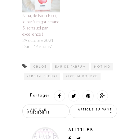
Nina, de Nina Ricci,
le parfum gourmand
& sensuel par
excellence !
29 octobre 2021
Dans "Parfums"
CHLOÉ
EAU DE PARFUM
NOTINO
PARFUM FLEURI
PARFUM POUDRÉ
Partager:
ARTICLE SUIVANT
ARTICLE
PRÉCÉDENT
ALITTLEB