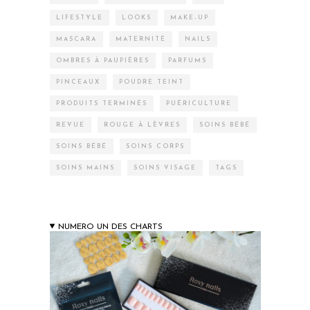
LIFESTYLE
LOOKS
MAKE-UP
MASCARA
MATERNITÉ
NAILS
OMBRES À PAUPIÈRES
PARFUMS
PINCEAUX
POUDRE TEINT
PRODUITS TERMINÉS
PUÉRICULTURE
REVUE
ROUGE À LÈVRES
SOINS BÉBÉ
SOINS BÉBÉ
SOINS CORPS
SOINS MAINS
SOINS VISAGE
TAGS
NUMERO UN DES CHARTS