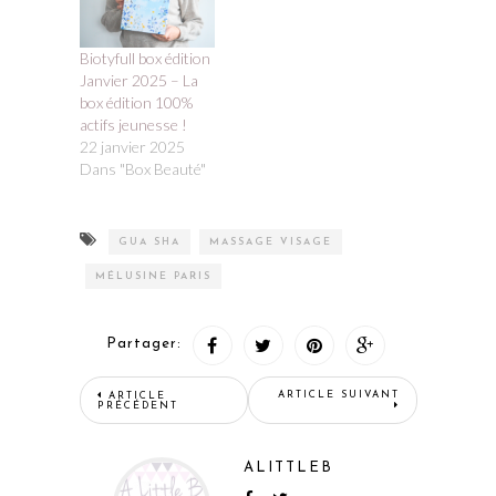
Biotyfull box édition
Janvier 2025 – La
box édition 100%
actifs jeunesse !
22 janvier 2025
Dans "Box Beauté"
GUA SHA
MASSAGE VISAGE
MÉLUSINE PARIS
Partager:
ARTICLE SUIVANT
ARTICLE
PRÉCÉDENT
ALITTLEB