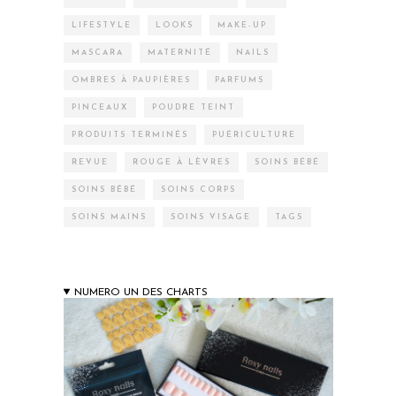
LIFESTYLE
LOOKS
MAKE-UP
MASCARA
MATERNITÉ
NAILS
OMBRES À PAUPIÈRES
PARFUMS
PINCEAUX
POUDRE TEINT
PRODUITS TERMINÉS
PUÉRICULTURE
REVUE
ROUGE À LÈVRES
SOINS BÉBÉ
SOINS BÉBÉ
SOINS CORPS
SOINS MAINS
SOINS VISAGE
TAGS
NUMERO UN DES CHARTS