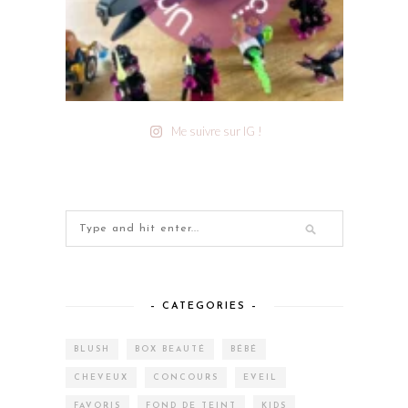
Me suivre sur IG !
– CATEGORIES –
BLUSH
BOX BEAUTÉ
BÉBÉ
CHEVEUX
CONCOURS
EVEIL
FAVORIS
FOND DE TEINT
KIDS