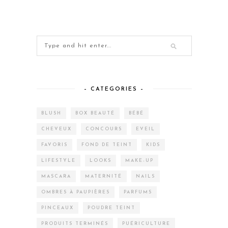
– CATEGORIES –
BLUSH
BOX BEAUTÉ
BÉBÉ
CHEVEUX
CONCOURS
EVEIL
FAVORIS
FOND DE TEINT
KIDS
LIFESTYLE
LOOKS
MAKE-UP
MASCARA
MATERNITÉ
NAILS
OMBRES À PAUPIÈRES
PARFUMS
PINCEAUX
POUDRE TEINT
PRODUITS TERMINÉS
PUÉRICULTURE