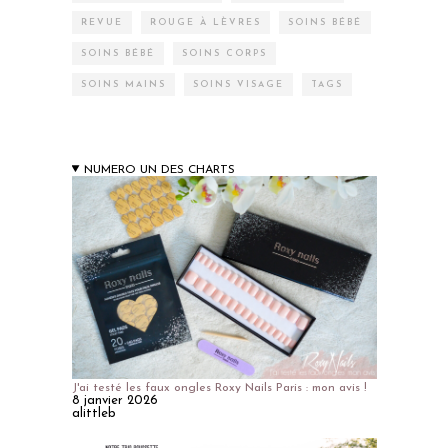
REVUE
ROUGE À LÈVRES
SOINS BÉBÉ
SOINS BÉBÉ
SOINS CORPS
SOINS MAINS
SOINS VISAGE
TAGS
NUMERO UN DES CHARTS
J'ai testé les faux ongles Roxy Nails Paris : mon avis !
8 janvier 2026
alittleb