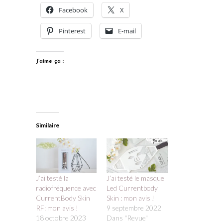
Facebook
X
Pinterest
E-mail
J’aime ça :
Similaire
J’ai testé la
J’ai testé le masque
radiofréquence avec
Led Currentbody
CurrentBody Skin
Skin : mon avis !
RF: mon avis !
9 septembre 2022
18 octobre 2023
Dans "Revue"