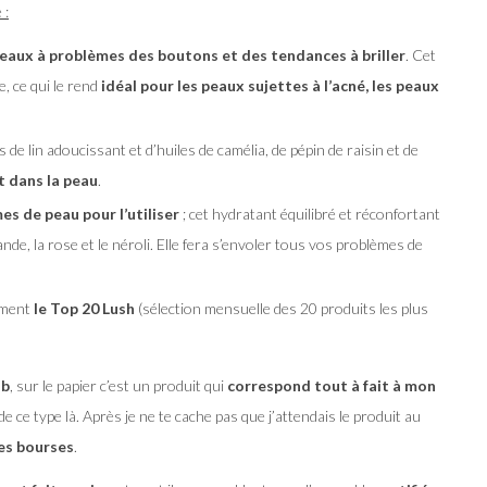
 :
peaux à problèmes des boutons et des tendances à briller
. Cet
, ce qui le rend
idéal pour les peaux sujettes à l’acné, les peaux
de lin adoucissant et d’huiles de camélia, de pépin de raisin et de
t dans la peau
.
es de peau pour l’utiliser
; cet hydratant équilibré et réconfortant
ande, la rose et le néroli. Elle fera s’envoler tous vos problèmes de
rement
le Top 20 Lush
(sélection mensuelle des 20 produits les plus
ob
, sur le papier c’est un produit qui
correspond tout à fait à mon
de ce type là. Après je ne te cache pas que j’attendais le produit au
les bourses
.