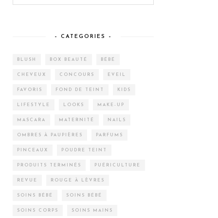
– CATEGORIES –
BLUSH
BOX BEAUTÉ
BÉBÉ
CHEVEUX
CONCOURS
EVEIL
FAVORIS
FOND DE TEINT
KIDS
LIFESTYLE
LOOKS
MAKE-UP
MASCARA
MATERNITÉ
NAILS
OMBRES À PAUPIÈRES
PARFUMS
PINCEAUX
POUDRE TEINT
PRODUITS TERMINÉS
PUÉRICULTURE
REVUE
ROUGE À LÈVRES
SOINS BÉBÉ
SOINS BÉBÉ
SOINS CORPS
SOINS MAINS