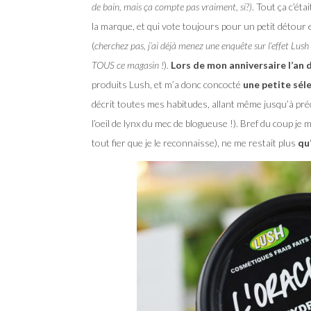
de bain, mais ça compte pas vraiment, si?)
. Tout ça c’ét
la marque, et qui vote toujours pour un petit détour 
(
cherchez pas, j’ai déjà menez une enquête sur l’effet Lush s
TOUS ce magasin !
).
Lors de mon anniversaire l’an 
produits Lush, et m’a donc concocté
une petite sél
décrit toutes mes habitudes, allant même jusqu’à préc
l’oeil de lynx du mec de blogueuse !). Bref du coup je 
tout fier que je le reconnaisse), ne me restait plus
qu’