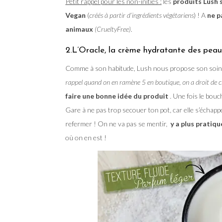
Petit rappel pour les non-initiés :
les
produits Lush 
Vegan
(
créés à partir d’ingrédients végétariens
) ! A
ne p
animaux
(CrueltyFree)
.
2.L’Oracle, la crème hydratante des peau
Comme à son habitude, Lush nous propose son soin
rappel quand on en ramène 5 en boutique, on a droit de c
faire une bonne idée du produit
. Une fois le bouc
Gare à ne pas trop secouer ton pot, car elle s’échapp
refermer ! On ne va pas se mentir,
y a plus pratiqu
où on en est !