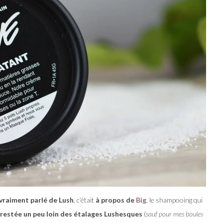
 vraiment parlé de Lush
, c’était
à propos de
Big
, le shampooing qui
s restée un peu loin des étalages Lushesques
(
sauf pour mes boules