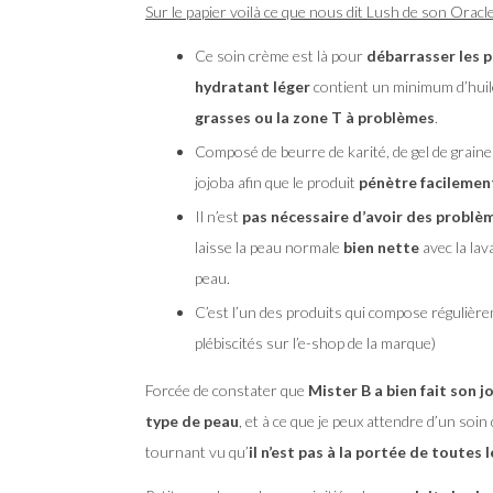
Sur le papier voilà ce que nous dit Lush de son Oracle
Ce soin crème est là pour
débarrasser les 
hydratant léger
contient un minimum d’huile
grasses ou la zone T à problèmes
.
Composé de beurre de karité, de gel de graines 
jojoba afin que le produit
pénètre facilemen
Il n’est
pas nécessaire d’avoir des problèm
laisse la peau normale
bien nette
avec la lav
peau.
C’est l’un des produits qui compose réguliè
plébiscités sur l’e-shop de la marque)
Forcée de constater que
Mister B a bien fait son j
type de peau
, et à ce que je peux attendre d’un soin 
tournant vu qu’
il n’est pas à la portée de toutes 