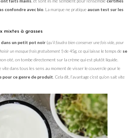
sont faits mains
, et sont ils me semblent pour l’ensemble
certifiés
as confondre avec bio
. La marque ne pratique
aucun test sur les
x mixtes à grasses
dans un petit pot noir
(
qu’il faudra bien conserver une fois vide, pour
hoisir un masque frais gratuitement !
) de 45g, ce qui laisse le temps de
se
hon oté, on tombe directement sur la crème qui est plutôt liquide.
e vite dans tous les sens au moment de visser le couvercle pour le
e pour ce genre de produit
. Cela dit, l’avantage c’est qu’on sait vite