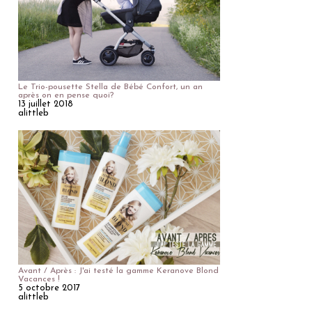
Le Trio-pousette Stella de Bébé Confort, un an
après on en pense quoi?
13 juillet 2018
alittleb
Avant / Après : J'ai testé la gamme Keranove Blond
Vacances !
5 octobre 2017
alittleb