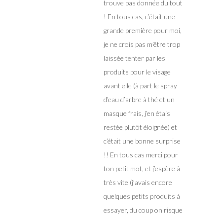
trouve pas donnée du tout
! En tous cas, c’était une
grande première pour moi,
je ne crois pas m’être trop
laissée tenter par les
produits pour le visage
avant elle (à part le spray
d’eau d’arbre à thé et un
masque frais, j’en étais
restée plutôt éloignée) et
c’était une bonne surprise
!! En tous cas merci pour
ton petit mot, et j’espère à
très vite (j’avais encore
quelques petits produits à
essayer, du coup on risque