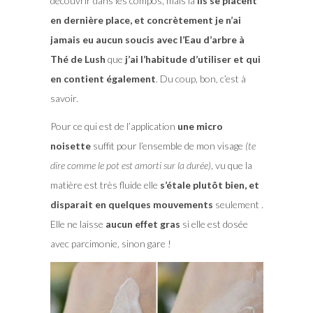
découvrir dans les compos, mais là
ils se placent
en dernière place, et concrètement je n’ai
jamais eu aucun soucis avec l’Eau d’arbre à
Thé de Lush
que
j’ai l’habitude d’utiliser et qui
en contient également
. Du coup, bon, c’est à
savoir.
Pour ce qui est de l’application
une micro
noisette
suffit pour l’ensemble de mon visage
(te
dire comme le pot est amorti sur la durée)
, vu que la
matière est très fluide elle
s’étale plutôt bien, et
disparait en quelques mouvements
seulement .
Elle ne laisse
aucun effet gras
si elle est dosée
avec parcimonie, sinon gare !