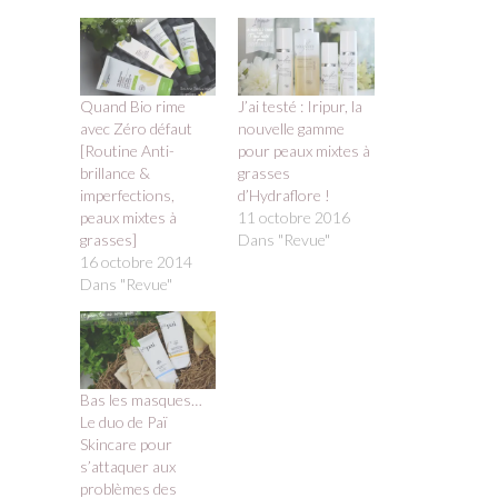
Quand Bio rime
J’ai testé : Iripur, la
avec Zéro défaut
nouvelle gamme
[Routine Anti-
pour peaux mixtes à
brillance &
grasses
imperfections,
d’Hydraflore !
peaux mixtes à
11 octobre 2016
grasses]
Dans "Revue"
16 octobre 2014
Dans "Revue"
Bas les masques…
Le duo de Paï
Skincare pour
s’attaquer aux
problèmes des