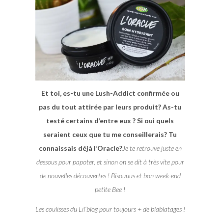
Et toi, es-tu une Lush-Addict confirmée ou
pas du tout attirée par leurs produit? As-tu
testé certains d’entre eux ? Si oui quels
seraient ceux que tu me conseillerais? Tu
connaissais déjà l’Oracle?
Je te retrouve juste en
dessous pour papoter, et sinon on se dit à très vite pour
de nouvelles découvertes ! Bisouuus et bon week-end
petite Bee !
Les coulisses du Lil’blog pour toujours + de blablatages !