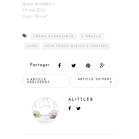
peaux sensibles !
19 mai 2015
Dans "Revue"
CRÈME HYDRATANTE
L'ORACLE
LUSH
SOIN PEAUX MIXTES À GRASSES
Partager:
ARTICLE SUIVANT
ARTICLE
PRÉCÉDENT
ALITTLEB