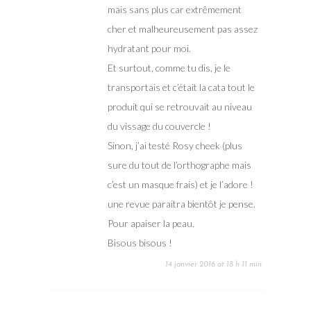
mais sans plus car extrêmement
cher et malheureusement pas assez
hydratant pour moi.
Et surtout, comme tu dis, je le
transportais et c’était la cata tout le
produit qui se retrouvait au niveau
du vissage du couvercle !
Sinon, j’ai testé Rosy cheek (plus
sure du tout de l’orthographe mais
c’est un masque frais) et je l’adore !
une revue paraitra bientôt je pense.
Pour apaiser la peau.
Bisous bisous !
14 janvier 2016 at 18 h 11 min