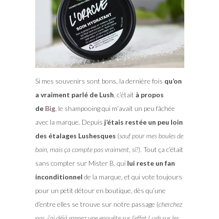
Si mes souvenirs sont bons, la dernière fois
qu’on
a vraiment parlé de Lush
, c’était
à propos
de
Big
, le shampooing qui m’avait un peu fâchée
avec la marque. Depuis
j’étais restée un peu loin
des étalages Lushesques
(
sauf pour mes boules de
bain, mais ça compte pas vraiment, si?)
. Tout ça c’était
sans compter sur Mister B, qui
lui reste un fan
inconditionnel
de la marque, et qui vote toujours
pour un petit détour en boutique, dès qu’une
d’entre elles se trouve sur notre passage (
cherchez
pas, j’ai déjà menez une enquête sur l’effet Lush sur les