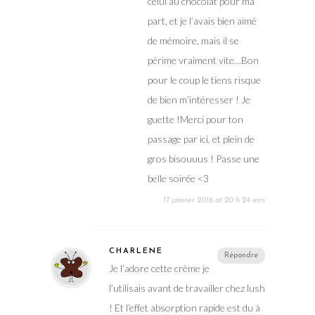
celui au chocolat pour ma
part, et je l’avais bien aimé
de mémoire, mais il se
périme vraiment vite…Bon
pour le coup le tiens risque
de bien m’intéresser ! Je
guette !Merci pour ton
passage par ici, et plein de
gros bisouuus ! Passe une
belle soirée <3
17 janvier 2016 at 20 h 24 min
CHARLÈNE
Répondre
Je l’adore cette crème je
l’utilisais avant de travailler chez lush
! Et l’effet absorption rapide est du à