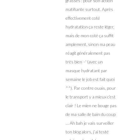
grasses : pour son action
matifiante surtout. Après
effectivement coté
hydratation ça reste léger,
mais de mon coté ça suffit
amplement, sinon ma peau
réagit généralement pas
très bien –‘ (avec un
masque hydratant par
semaine le job est fait quoi
^^). Par contre ouais, pour
le transport y a mieux c’est
clair ! Le mien ne bouge pas
de ma salle de bain du coup
… Ah bah je vais surveiller
ton blog alors, j’ai testé