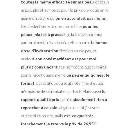
toutes la même efficacité sur ma peau
, c’est un
aspect plutôt sympa et pour le prix du produit en lui
même on va dire qu’
on en attendait pas moins
.
C’est effectivement une crème faite
pour les
peaux mixtes à grasses
, je la trouve pour ma
part vraiment très adaptée ; elle apporte
la bonne
dose d’hydratation
si on en abuse pas, et
surtout
son coté matifiant est pour moi
plutôt convaincant
! ça n’empêche que certains
points m’ont quand même
un peu enquiquinés
:
le
format
, pas pratique du tout notamment et qui
m’empêche de la trimballer partout. Mais aussi
le
rapport qualité prix
: je n’ai
absolument rien à
reprocher à ce soin
, et globalement j’en suis
vraiment contente, mais
est-ce que très
franchement je trouve le prix de 26,95€