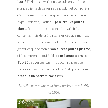
justifié
? Non pas vraiment. Je suis en générale
grande cliente de ce genre de produit et comparé à
d’autres marques de parapharmacie par exemple
(type Bioderma, Cattier…)
je la trouve plutôt
cher
….Pour tout te dire donc, j’en suis très
contente, mais de là à la racheter dès que mon pot
sera terminé, je ne sais pas trop. Quoiqu’il en soit,
je trouve quand même
son succès plutôt justifié
,
et je comprends tout à fait
sa présence dans le
Top 20
des ventes Lush. Tout ça m’a presque
réconciliée avec la marque, et ça c’est quand même
presque un petit miracle
non?
Le petit lien pratique pour ton shopping : L’oracle 45g
/26,95€