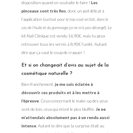
disposition quand on souhaite le faire !
Les
pinceaux sont très fins
, donc un poil délicat à
l’application (
surtout pour le top-coat en fait, dans le
cas de l’huile et du gommage ça ne m’a pas dérangé
). Le
kit Nail Clinique est vendu 16,90€, mais tu peux
retrouver tous les vernis à 8,90€ l’unité. Autant
dire que ça vaut le coup de craquer !
Et si on changeait d’avis au sujet de la
cosmétique naturelle ?
Bien franchement,
je me suis éclatée à
découvrir ces produits et à les mettre à
l’épreuve
. Ceux concernant le make-up des yeux
sont de loin, ceux qui m’ont le plus bluffée.
Je ne
m’attendais absolument pas à un rendu aussi
intense
. Autant te dire que la surprise était au