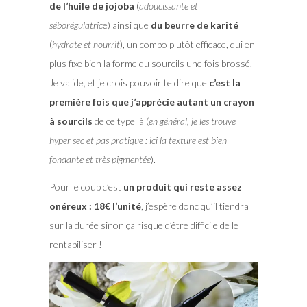
de l’huile de jojoba
(
adoucissante et
séborégulatric
e) ainsi que
du beurre de karité
(
hydrate et nourrit
), un combo plutôt efficace, qui en
plus fixe bien la forme du sourcils une fois brossé.
Je valide, et je crois pouvoir te dire que
c’est la
première fois que j’apprécie autant un crayon
à sourcils
de ce type là (
en général, je les trouve
hyper sec et pas pratique : ici la texture est bien
fondante et très pigmentée
).
Pour le coup c’est
un produit qui reste assez
onéreux : 18€ l’unité
, j’espère donc qu’il tiendra
sur la durée sinon ça risque d’être difficile de le
rentabiliser !