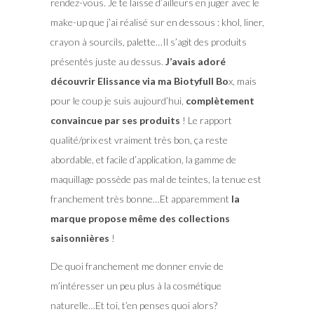
rendez-vous. Je te laisse d’ailleurs en juger avec le
make-up que j’ai réalisé sur en dessous : khol, liner,
crayon à sourcils, palette…Il s’agit des produits
présentés juste au dessus.
J’avais adoré
découvrir Elissance via ma Biotyfull Bo
x, mais
pour le coup je suis aujourd’hui,
complètement
convaincue par ses produits
! Le rapport
qualité/prix est vraiment très bon, ça reste
abordable, et facile d’application, la gamme de
maquillage possède pas mal de teintes, la tenue est
franchement très bonne…Et apparemment
la
marque propose même des collections
saisonnières
!
De quoi franchement me donner envie de
m’intéresser un peu plus à la cosmétique
naturelle…Et toi, t’en penses quoi alors?