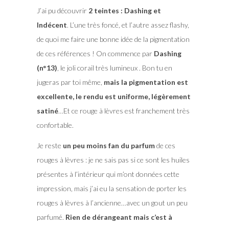
J’ai pu découvrir
2 teintes : Dashing et
Indécent
. L’une très foncé, et l’autre assez flashy,
de quoi me faire une bonne idée de la pigmentation
de ces références ! On commence par
Dashing
(n°13)
, le joli corail très lumineux . Bon tu en
jugeras par toi même,
mais la pigmentation est
excellente, le rendu est uniforme, légèrement
satiné
…Et ce rouge à lèvres est franchement très
confortable.
Je reste
un peu moins fan du parfum
de ces
rouges à lèvres : je ne sais pas si ce sont les huiles
présentes à l’intérieur qui m’ont données cette
impression, mais j’ai eu la sensation de porter les
rouges à lèvres à l’ancienne…avec un gout un peu
parfumé.
Rien de dérangeant mais c’est à