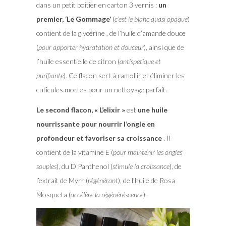
dans un petit boitier en carton 3 vernis :
un
premier, ‘Le Gommage’
(
c’est le blanc quasi opaque
)
contient de la glycérine , de l’huile d’amande douce
(
pour apporter hydratation et douceur
), ainsi que de
l’huile essentielle de citron (
antispetique et
purifiante
). Ce flacon sert à ramollir et éliminer les
cuticules mortes pour un nettoyage parfait.
Le second flacon, « L’elixir »
est
une huile
nourrissante pour nourrir l’ongle en
profondeur et favoriser sa croissance
. Il
contient de la vitamine E (
pour maintenir les ongles
souples
), du D Panthenol (
stimule la croissance
), de
l’extrait de Myrr (
régénérant
), de l’huile de Rosa
Mosqueta (
accélère la régénéréscence
).