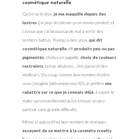
cosmétique naturelle
Qu’on se le dise,
je me maquille depuis des
lustres
(
j’ai peur de calculer ça en années pardon
), et
j’avoue que j’ai beaucoup de mal à sortir des
sentiers battus. Puisqu’à mes yeux,
qui dit
cosmétique naturelle
, dit
produits peu ou pas
pigmentés
, chûtes en pagaille,
choix de couleurs
restreints
, tenue aléatoire…J’en passe et des
meilleurs. Du coup, comme bon nombre d’entre
vous j’imagine (
détrompez-moi XD
), je préfère
me
rabattre sur ce que je connais déjà
, à savoir le
make-up conventionnel qu’on trouve un peu
partout sans grande difficulté.
Même si aujourd’hui bon nombre de marques
essayent de se mettre à la cosméto cruelty